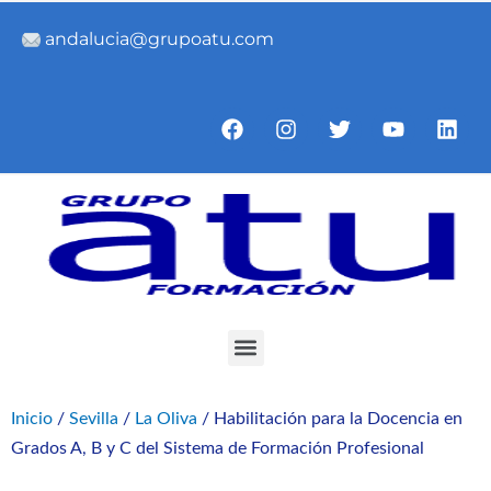
Ir
andalucia@grupoatu.com
al
contenido
F
I
T
Y
L
a
n
w
o
i
c
s
i
u
n
e
t
t
t
k
b
a
t
u
e
o
g
e
b
d
o
r
r
e
i
k
a
n
m
Menu
Inicio
/
Sevilla
/
La Oliva
/ Habilitación para la Docencia en
Grados A, B y C del Sistema de Formación Profesional