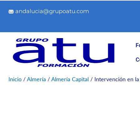
Ir
andalucia@grupoatu.com
al
contenido
F
C
Inicio
/
Almería
/
Almería Capital
/ Intervención en la