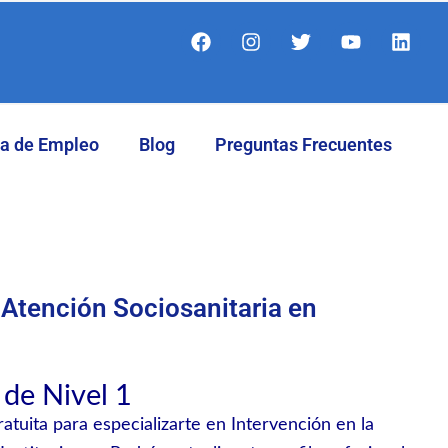
F
I
T
Y
L
a
n
w
o
i
c
s
i
u
n
e
t
t
t
k
b
a
t
u
e
o
g
e
b
d
sa de Empleo
Blog
Preguntas Frecuentes
o
r
r
e
i
k
a
n
m
 Atención Sociosanitaria en
de Nivel 1
atuita para especializarte en Intervención en la