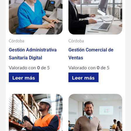
Córdoba
Córdoba
Gestión Administrativa
Gestión Comercial de
Sanitaria Digital
Ventas
Valorado con
0
de 5
Valorado con
0
de 5
Leer más
Leer más